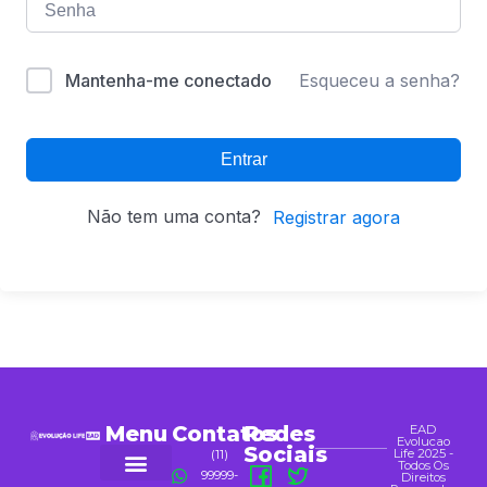
Alternative:
Mantenha-me conectado
Esqueceu a senha?
Entrar
Não tem uma conta?
Registrar agora
Menu
Contatos
Redes
EAD
Evolucao
Sociais
Life 2025 -
(11)
Todos Os
99999-
Direitos