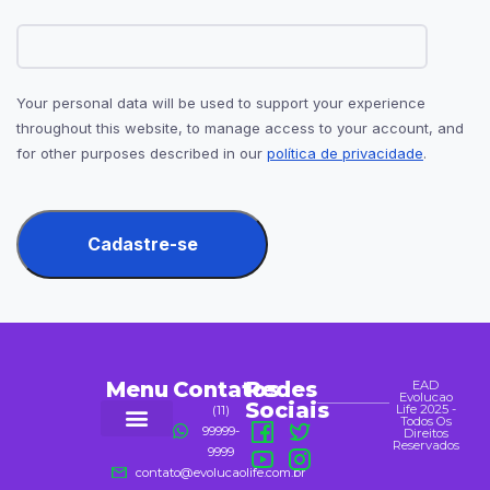
Your personal data will be used to support your experience
throughout this website, to manage access to your account, and
for other purposes described in our
política de privacidade
.
Cadastre-se
Alternative:
Menu
Contatos
Redes
EAD
Evolucao
Sociais
Life 2025 -
(11)
Todos Os
99999-
Direitos
Reservados
9999
Alimentação Saudável
contato@evolucaolife.com.br