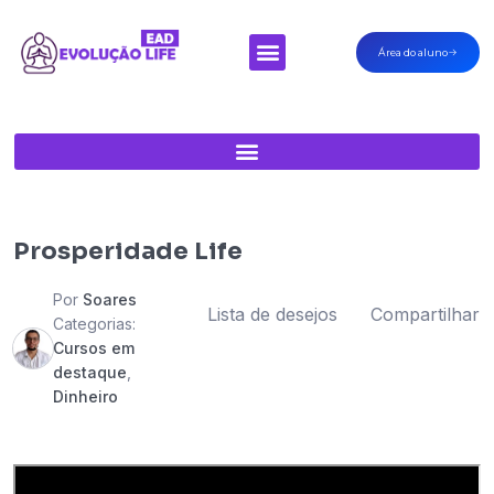
Área do aluno
Minha Conta
Prosperidade Life
Por
Soares
Lista de desejos
Compartilhar
Categorias:
Cursos em
destaque
,
Dinheiro