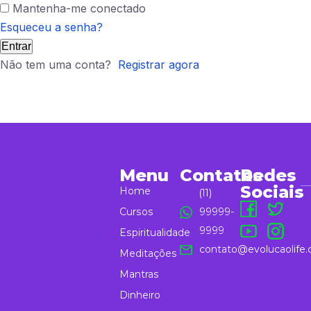
Mantenha-me conectado
Esqueceu a senha?
Entrar
Não tem uma conta?
Registrar agora
Menu
Contatos
Redes
Sociais
Home
(11)
Cursos
99999-
9999
Espiritualidade
contato@evolucaolife.
Meditações
Mantras
Dinheiro