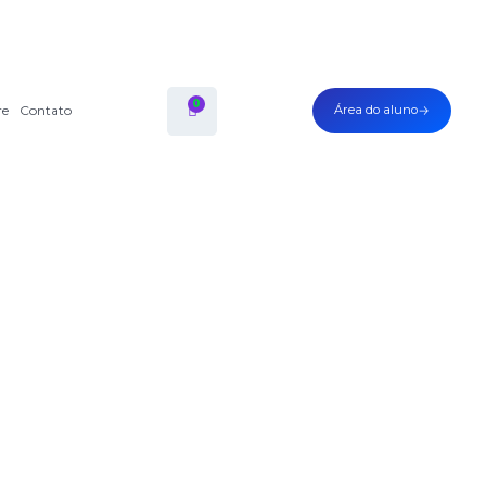
0
re
Contato
Área do aluno