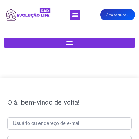
Área do aluno
Minha Conta
Olá, bem-vindo de volta!