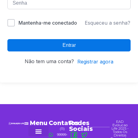
Alternative:
Mantenha-me conectado
Esqueceu a senha?
Entrar
Não tem uma conta?
Registrar agora
Menu
Contatos
Redes
EAD
Evolucao
Sociais
Life 2025 -
(11)
Todos Os
99999-
Direitos