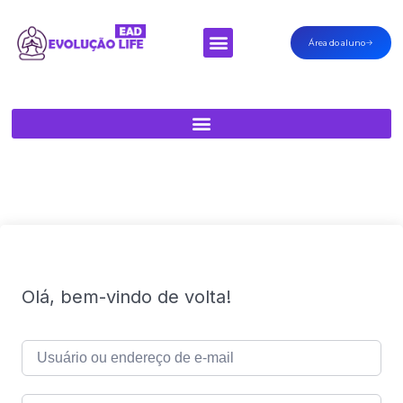
Área do aluno
Minha Conta
Olá, bem-vindo de volta!