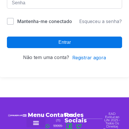
Alternative:
Mantenha-me conectado
Esqueceu a senha?
Entrar
Não tem uma conta?
Registrar agora
Menu
Contatos
Redes
EAD
Evolucao
Sociais
Life 2025 -
(11)
Todos Os
99999-
Direitos